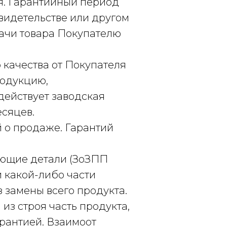
я. Гарантийный период
свидетельстве или другом
дачи товара Покупателю
качества от Покупателя
родукцию,
действует заводская
есяцев.
 о продаже. Гарантий
тующие детали (ЗоЗПП
и какой-либо части
з замены всего продукта.
из строя часть продукта,
арантией. Взаимоот