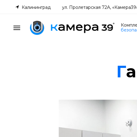
Калининград
ул. Пролетарская 72A, «Камера39
Компле
безопа
Г
а